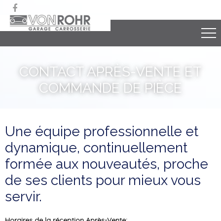

CONTACT APRÈS-VENTE ET
COMMANDE DE PIÈCE
Une
équipe professionnelle
et
dynamique, continuellement
formée aux nouveautés, proche
de ses clients pour mieux vous
servir.
Horaires de la
réception Après-Vente: