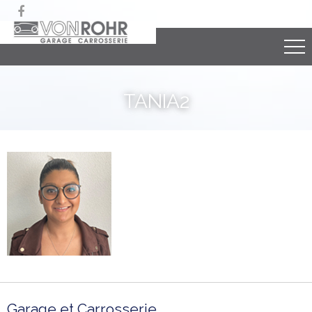

TANIA2
Garage et Carrosserie