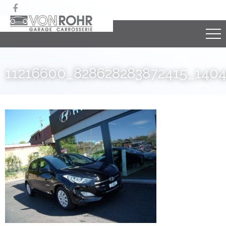

11216600_828628283872415_140